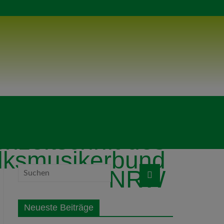
hzeitschrift des
lksmusikerbund
NRW
Neueste Beiträge